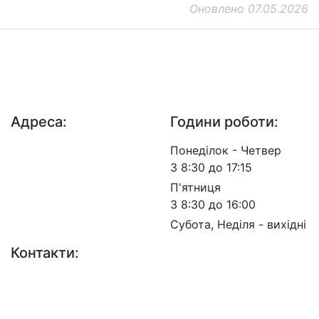
Оновлено 07.05.2026
ДП "ДержавтотрансНДІпроект"
© 2026 - Insat.org.ua
Адреса:
Години роботи:
просп. Берестейський,
Понеділок - Четвер
57, м. Київ, 03113
З 8:30 до 17:15
П'ятниця
З 8:30 до 16:00
Субота, Неділя - вихідні
Контакти:
+38 (044) 456-30-30
+38 (044) 201-08-10