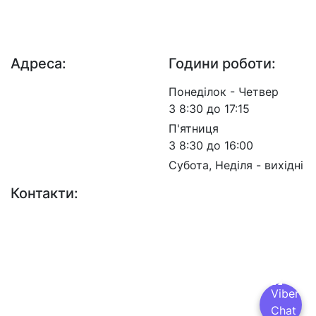
ДП "ДержавтотрансНДІпроект"
© 2026 - Insat.org.ua
Адреса:
Години роботи:
просп. Берестейський,
Понеділок - Четвер
57, м. Київ, 03113
З 8:30 до 17:15
П'ятниця
З 8:30 до 16:00
Субота, Неділя - вихідні
Контакти:
+38 (044) 456-30-30
+38 (044) 201-08-10
+38 (044) 455-67-91
(Факс)
Email: info@insat.org.ua