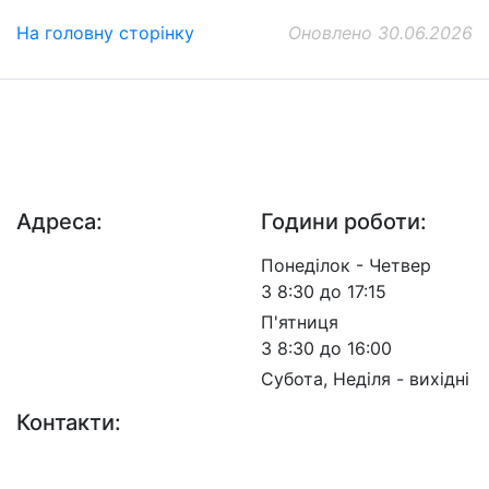
На головну сторінку
Оновлено 30.06.2026
ДП "ДержавтотрансНДІпроект"
© 2026 - Insat.org.ua
Адреса:
Години роботи:
просп. Берестейський,
Понеділок - Четвер
57, м. Київ, 03113
З 8:30 до 17:15
П'ятниця
З 8:30 до 16:00
Субота, Неділя - вихідні
Контакти:
+38 (044) 456-30-30