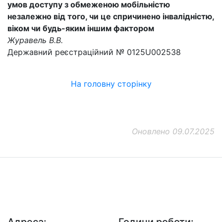
умов доступу з обмеженою мобільністю
незалежно від того, чи це спричинено інвалідністю,
віком чи будь-яким іншим фактором
Журавель В.В.
Державний реєстраційний № 0125U002538
На головну сторінку
Оновлено 09.07.2025
ДП "ДержавтотрансНДІпроект"
© 2026 - Insat.org.ua