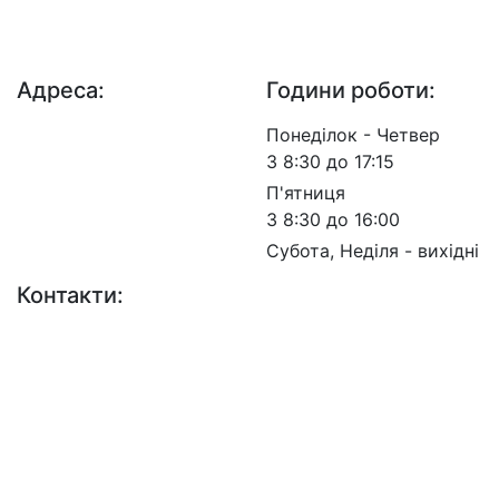
ДП "ДержавтотрансНДІпроект"
© 2026 - Insat.org.ua
Адреса:
Години роботи:
просп. Берестейський,
Понеділок - Четвер
57, м. Київ, 03113
З 8:30 до 17:15
П'ятниця
З 8:30 до 16:00
Субота, Неділя - вихідні
Контакти:
+38 (044) 456-30-30
+38 (044) 201-08-10
+38 (044) 455-67-91
(Факс)
Email: info@insat.org.ua
Facebook