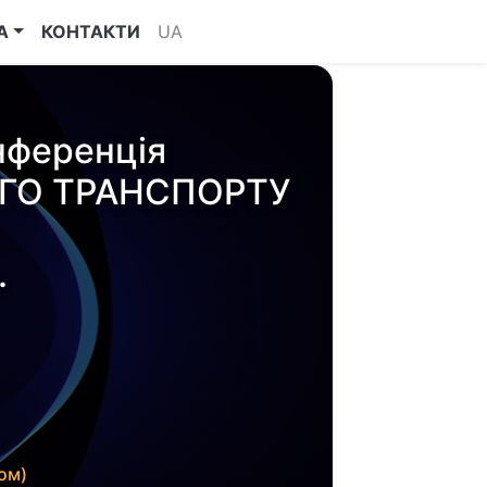
А
КОНТАКТИ
UA
нференція
ГО ТРАНСПОРТУ
.
ом)