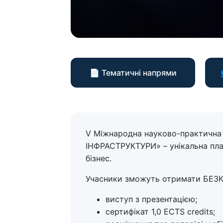
📄 Тематичні напрями
V Міжнародна науково-практич
ІНФРАСТРУКТУРИ» – унікальна плат
бізнес.
Учасники зможуть отримати БЕ
виступ з презентацією;
сертифікат 1,0 ECTS credits;