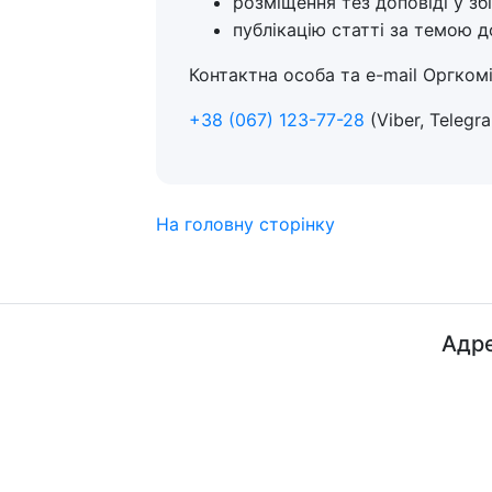
розміщення тез доповіді у збі
публікацію статті за темою 
Контактна особа та e-mail Оргком
+38 (067) 123-77-28
(Viber, Telegr
На головну сторінку
Адре
ДП "ДержавтотрансНДІпроект"
© 2026 - Insat.org.ua
просп
Київ,