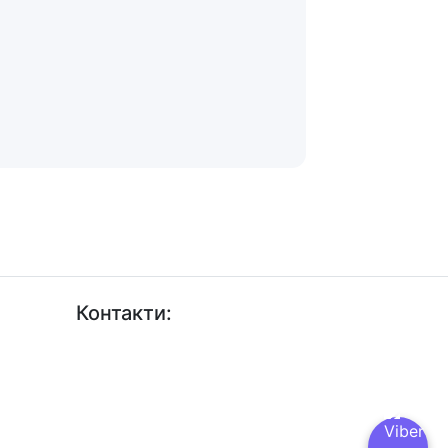
Контакти:
+38 (044) 456-30-30
+38 (044) 201-08-10
+38 (044) 455-67-91 (Факс)
Email: info@insat.org.ua