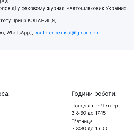
рці;
доповіді у фаховому журналі «Автошляховик України».
ітету: Ірина КОПАНИЦЯ,
am, WhatsApp),
conference.insat@gmail.com
са:
Години роботи:
. Берестейський, 57, м.
Понеділок - Четвер
 03113
З 8:30 до 17:15
П'ятниця
З 8:30 до 16:00