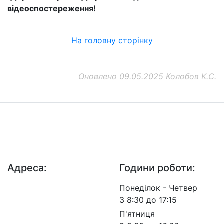
відеоспостереження!
На головну сторінку
Оновлено 09.05.2025 Колобов К.С.
ДП "ДержавтотрансНДІпроект"
© 2026 - Insat.org.ua
Адреса:
Години роботи:
просп. Берестейський,
Понеділок - Четвер
57, м. Київ, 03113
З 8:30 до 17:15
П'ятниця