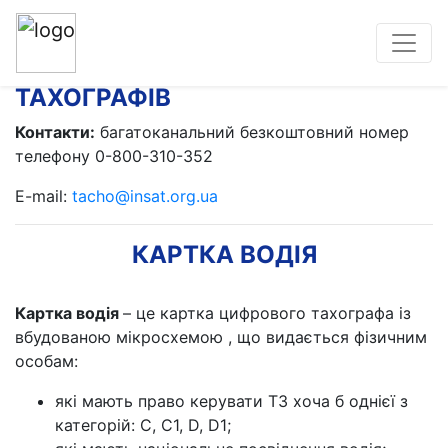
КАРТКИ ДЛЯ ЦИФРОВИХ
ТАХОГРАФІВ
Контакти:
багатоканальний безкоштовний номер
телефону 0-800-310-352
E-mail:
tacho@insat.org.ua
КАРТКА ВОДІЯ
Картка водія
– це картка цифрового тахографа із
вбудованою мікросхемою , що видається фізичним
особам:
які мають право керувати ТЗ хоча б однієї з
категорій: С, С1, D, D1;