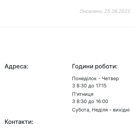
Оновлено 25.06.2025
ДП "ДержавтотрансНДІпроект"
© 2026 - Insat.org.ua
Адреса:
Години роботи:
просп. Берестейський,
Понеділок - Четвер
57, м. Київ, 03113
З 8:30 до 17:15
П'ятниця
З 8:30 до 16:00
Субота, Неділя - вихідні
Контакти:
+38 (044) 456-30-30