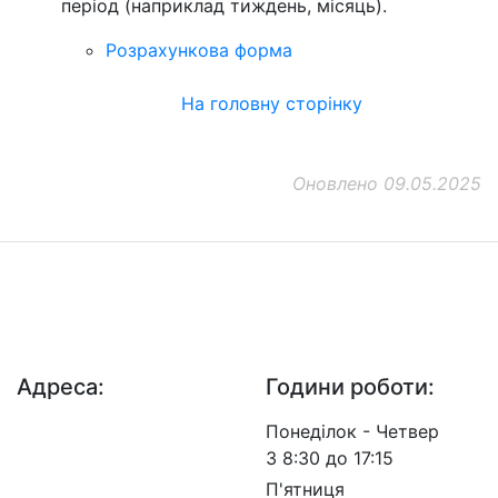
період (наприклад тиждень, місяць).
Розрахункова форма
На головну сторінку
Оновлено 09.05.2025
ДП "ДержавтотрансНДІпроект"
© 2026 - Insat.org.ua
Адреса:
Години роботи:
просп. Берестейський,
Понеділок - Четвер
57, м. Київ, 03113
З 8:30 до 17:15
П'ятниця