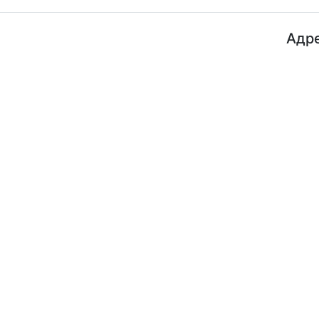
Адре
ДП "ДержавтотрансНДІпроект"
© 2026 - Insat.org.ua
просп
Київ,