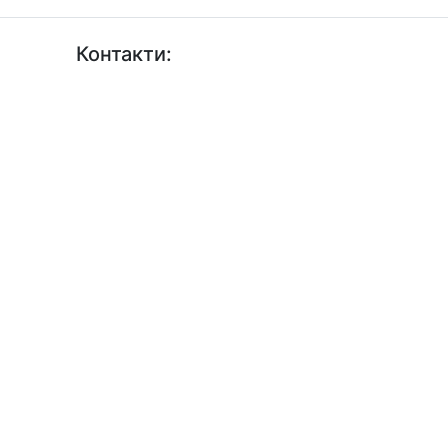
Контакти:
+38 (044) 456-30-30
+38 (044) 201-08-10
+38 (044) 455-67-91 (Факс)
Email: info@insat.org.ua
Facebook