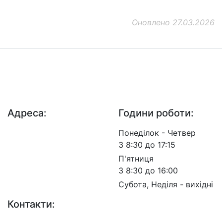
Оновлено 27.03.2026
ДП "ДержавтотрансНДІпроект"
© 2026 - Insat.org.ua
Адреса:
Години роботи:
просп. Берестейський,
Понеділок - Четвер
57, м. Київ, 03113
З 8:30 до 17:15
П'ятниця
З 8:30 до 16:00
Субота, Неділя - вихідні
Контакти: